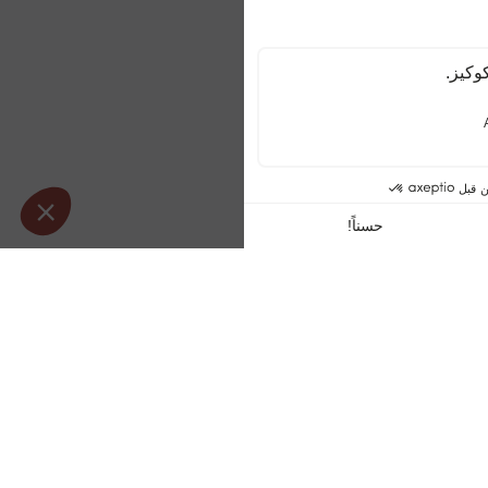
في الفندق
بالقرب من الفندق
كل
التزلج الهوائي
الاسترخاء في
مسبح خارجي
حدائق السكن
برقع
سكوتر البحر
مساج عند الطلب
جت سكي
قارب الموز
شاهد المزيد