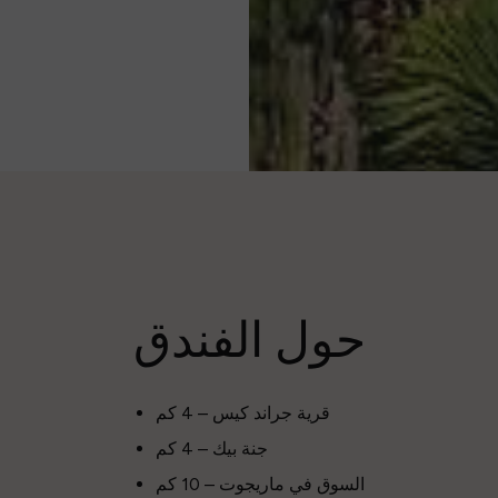
يوفر الفندق مناشف الشاطئ (وديعة في الغرفة). في حالة الخسارة
، سيتم تحصيل 25 يورو لكل منشفة شاطئ. يرجى الاتصال بمكتب
الاستقبال.
حول الفندق
قرية جراند كيس – 4 كم
جنة بيك – 4 كم
السوق في ماريجوت – 10 كم