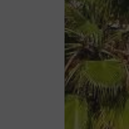
معدات
مارس
خدمهغسيل