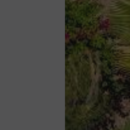
خدمات
شامل الإفطار ، خدمة الكونسيرج.
"سبا بلايا"
يقع SPA "Playa" على بعد أمتار قليلة من Palm Court ، وهو مفتوح
كل يوم ويقدم
قائمة علاج
جذابة مع حمام تقليدي + فرك وجلسات
تدليك وعلاجات.
كراسي التشمس والمظلات
تتوفر كراسي الاستلقاء للتشمس والمظلات في مطعم وواي بلاج
بيتش أون أورينت باي بيتش (يخضع لتناول الغداء في الموقع).
مناشف الشاطئ